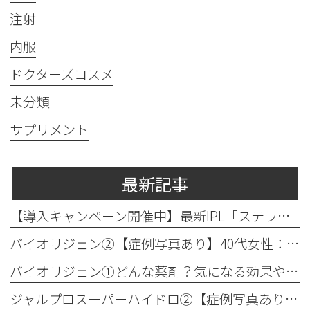
注射
内服
ドクターズコスメ
未分類
サプリメント
最新記事
【導入キャンペーン開催中】最新IPL「ステラM22」で透明感のある素肌へ
バイオリジェン②【症例写真あり】40代女性：目元の小じわ改善
バイオリジェン①どんな薬剤？気になる効果やダウンタイムについて解説
ジャルプロスーパーハイドロ②【症例写真あり】50代女性：ほうれい線・口横たるみ改善【手打ち注射】