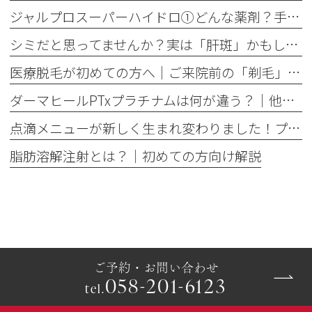
ジャルプロスーパーハイドロ①どんな薬剤？手打ちとハイコックスの違いも解説
シミだと思ってませんか？実は「肝斑」かもしれません
医療脱毛が初めての方へ│ご来院前の「剃毛」がとても大切な理由
ダーマヒールPTxプラチナムは何が違う？│他の肌育製剤との違いを解説
点滴メニューが新しく生まれ変わりました！プレミアム美容点滴・プレミアム疲労回復点滴がスタート
脂肪溶解注射とは？｜初めての方向け解説
ご予約・お問い合わせ
058-201-6123
tel.