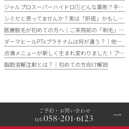
ジャルプロスーパーハイドロ①どんな薬剤？手打ちとハイコックスの違いも解説
シミだと思ってませんか？実は「肝斑」かもしれません
医療脱毛が初めての方へ│ご来院前の「剃毛」がとても大切な理由
ダーマヒールPTxプラチナムは何が違う？│他の肌育製剤との違いを解説
点滴メニューが新しく生まれ変わりました！プレミアム美容点滴・プレミアム疲労回復点滴がスタート
脂肪溶解注射とは？｜初めての方向け解説
ご予約・お問い合わせ
058-201-6123
tel.