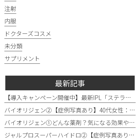
注射
内服
ドクターズコスメ
未分類
サプリメント
最新記事
【導入キャンペーン開催中】最新IPL「ステラM22」で透明感のある素肌へ
バイオリジェン②【症例写真あり】40代女性：目元の小じわ改善
バイオリジェン①どんな薬剤？気になる効果やダウンタイムについて解説
ジャルプロスーパーハイドロ②【症例写真あり】50代女性：ほうれい線・口横たるみ改善【手打ち注射】