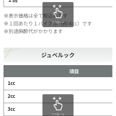
※表示価格は全て税込みです
※１回あたり１バイアル（約４cc）です
スクロール
※別途麻酔代がかかります
ジュベルック
項目
1cc
2cc
3cc
スクロール