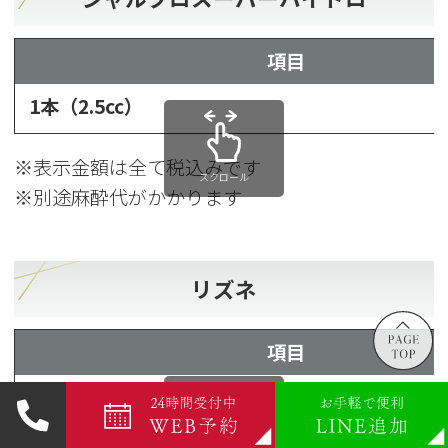
項目
1本（2.5cc）
※表示金額は全て税込みです
スクロール
※別途麻酔代がかかります
リズネ
項目
2cc