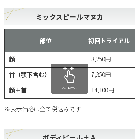
ミックスピールマヌカ
部位
初回トライアル
顔
8,250円
1
首（顎下含む）
7,350円
9
スクロール
顔＋首
14,100円
1
※表示価格は全て税込みです
ボディピール＋Ａ