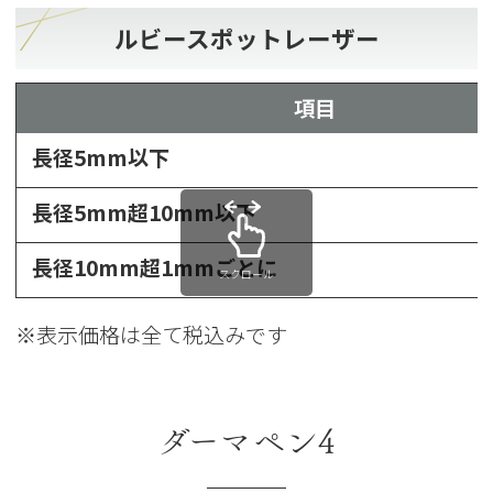
ルビースポットレーザー
項目
長径5mm以下
長径5mm超10mm以下
長径10mm超1mmごとに
スクロール
※表示価格は全て税込みです
ダーマペン4