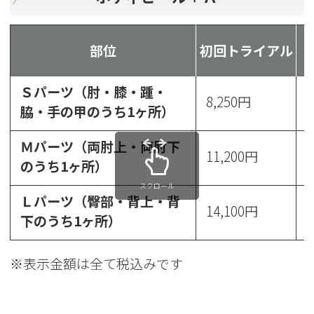
部位
初回トライアル
Ｓパーツ（肘・膝・踵・
8,250円
1
脇・手の甲のうち1ヶ所）
Ｍパーツ（両肘上・両肘下
11,200円
1
のうち1ヶ所）
スクロール
Ｌパーツ（臀部・背上・背
14,100円
1
下のうち1ヶ所）
※表示金額は全て税込みです