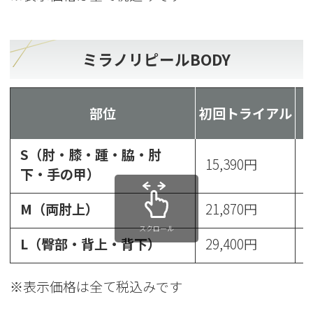
ミラノリピールBODY
部位
初回トライアル
S（肘・膝・踵・脇・肘
15,390円
1
下・手の甲）
M（両肘上）
21,870円
2
スクロール
L（臀部・背上・背下）
29,400円
3
※表示価格は全て税込みです