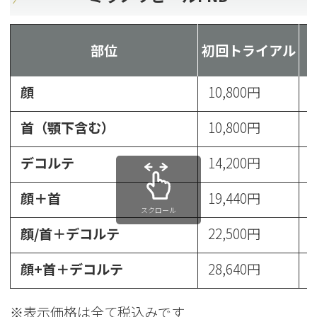
部位
初回トライアル
顔
10,800円
1
首（顎下含む）
10,800円
1
デコルテ
14,200円
1
顔＋首
19,440円
2
スクロール
顔/首＋デコルテ
22,500円
2
顔+首＋デコルテ
28,640円
4
※表示価格は全て税込みです