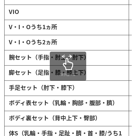
VIO
V・I・Oうち1ヵ所
V・I・Oうち2ヵ所
腕セット（手指・肘上・肘下）
脚セット（足指・膝・膝上下）
スクロール
手足セット（肘下・膝下）
ボディ表セット（乳輪・胸部・腹部・臍）
ボディ裏セット（背中上下・臀部）
体S（乳輪・手指・足趾・臍・首・膝/うち1