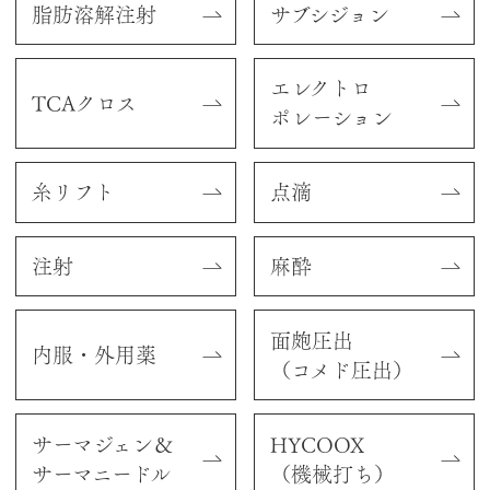
脂肪溶解注射
サブシジョン
エレクトロ
TCAクロス
ポレーション
糸リフト
点滴
注射
麻酔
面皰圧出
内服・外用薬
（コメド圧出）
サーマジェン＆
HYCOOX
サーマニードル
（機械打ち）