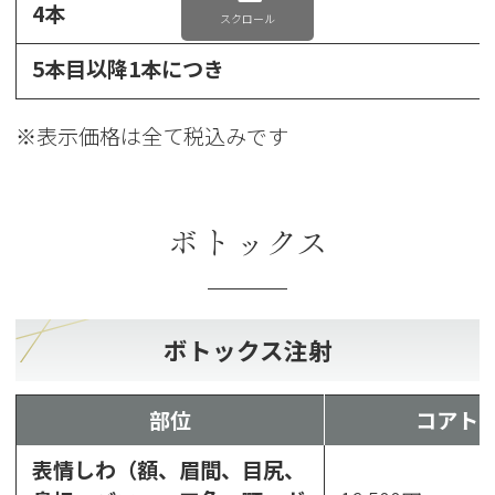
4本
スクロール
5本目以降1本につき
※表示価格は全て税込みです
ボトックス
ボトックス注射
部位
コアト
表情しわ（額、眉間、目尻、