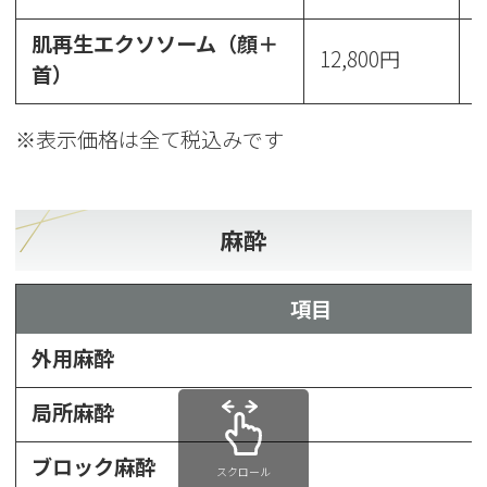
肌再生エクソソーム（顔＋
12,800円
1
首）
※表示価格は全て税込みです
麻酔
項目
外用麻酔
局所麻酔
ブロック麻酔
スクロール