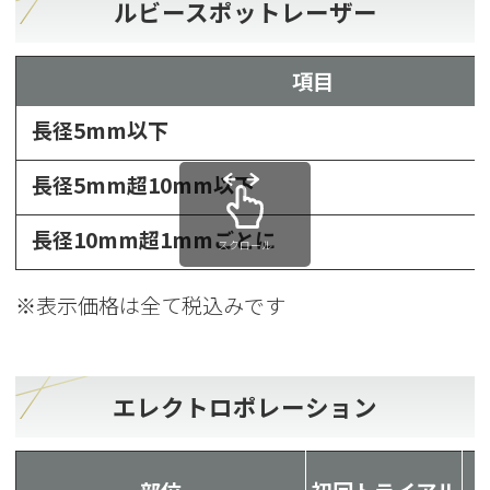
ルビースポットレーザー
項目
長径5mm以下
長径5mm超10mm以下
長径10mm超1mmごとに
スクロール
※表示価格は全て税込みです
エレクトロポレーション