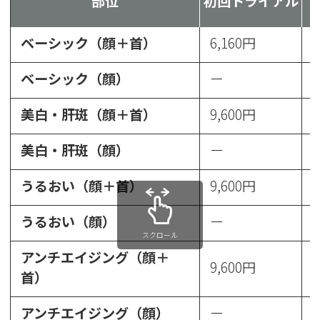
部位
初回トライアル
ベーシック（顔＋首）
6,160円
7
ベーシック（顔）
ー
6
美白・肝斑（顔＋首）
9,600円
1
美白・肝斑（顔）
ー
1
うるおい（顔＋首）
9,600円
1
うるおい（顔）
ー
1
スクロール
アンチエイジング（顔＋
9,600円
1
首）
アンチエイジング（顔）
ー
1