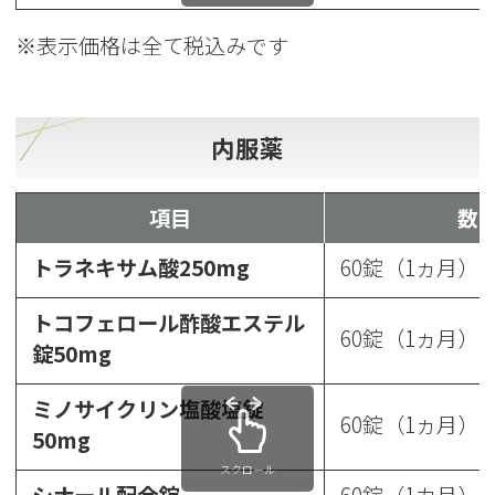
※表示価格は全て税込みです
内服薬
項目
数
トラネキサム酸250mg
60錠（1ヵ月）
トコフェロール酢酸エステル
60錠（1ヵ月）
錠50mg
ミノサイクリン塩酸塩錠
60錠（1ヵ月）
50mg
スクロール
シナール配合錠
60錠（1カ月）