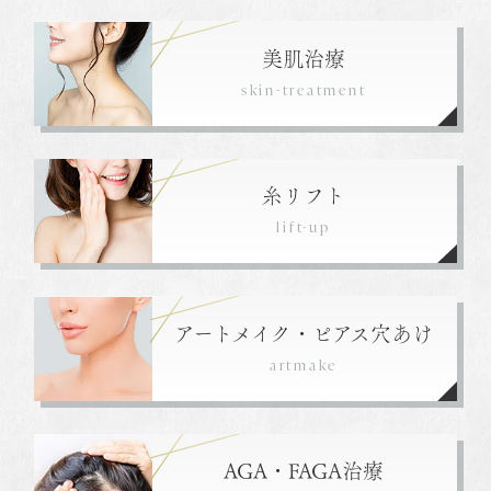
美肌治療
skin-treatment
糸リフト
lift-up
アートメイク・ピアス穴あけ
artmake
AGA・FAGA治療