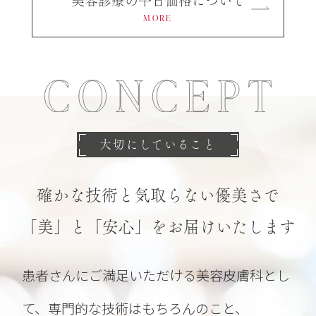
美容診療の平日価格について
らをクリック
MORE
大切にしていること
確かな技術と気取らない優美さで
「美」と「安心」をお届けいたします
患者さんにご満足いただける美容皮膚科とし
2026.03.17
て、専門的な技術はもちろんのこと、