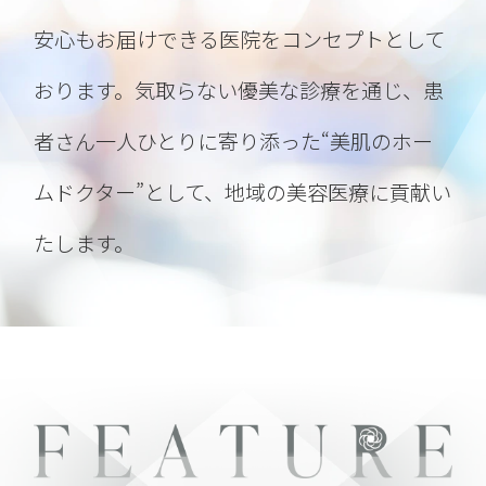
サーマジェン・サーマニードルの初回価
格を値下げしました！
詳しくはこちらを
安心もお届けできる医院をコンセプトとして
クリック。
おります。
気取らない優美な診療を通じ、患
2026.03.17
者さん一人ひとりに寄り添った“美肌のホー
エレクトロポレーションの平日リピート
ムドクター”として、
地域の美容医療に貢献い
価格を3/23～改定いたします。
詳しくは
こちらをクリック。
たします。