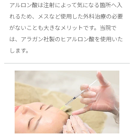
アルロン酸は注射によって気になる箇所へ入
腫れや赤み、かゆみといったアレルギー
れるため、メスなど使用した外科治療の必要
反応が出る場合もございます。万が一、
がないことも大きなメリットです。当院で
コアトックスを使用し、体調に問題が発
は、アラガン社製のヒアルロン酸を使用いた
生した場合は、当院までご連絡下さい。
します。
なお、過去にアレルギーを発症したこと
がある場合、もしくはアレルギー体質の
方は投与できません。
入手経路について
当院で使用しているボトックス薬剤は、
全て国内の代理店から購入しておりま
す。