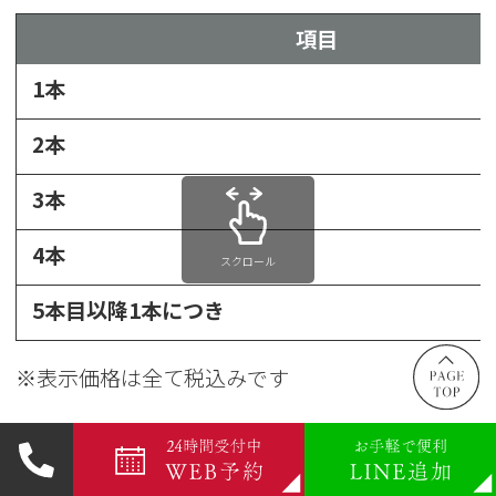
項目
1本
2本
3本
4本
スクロール
5本目以降1本につき
※表示価格は全て税込みです
ボライト