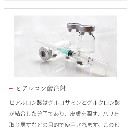
ご了承ください。
副作用について
医薬品の取り扱いには十分注意を払って
おりますが、人によっては副作用が出る
おそれがあります。内出血や注射箇所の
化膿、一時的な麻痺や眉、まぶたが下が
るといった症状が、主な副作用です。ま
ヒアルロン酸注射
た、眉やまぶたで左右に差が生じたり、
ヒアルロン酸はグルコサミンとグルクロン酸
繰り返し施術を行うことで耐性が生じて
が結合した分子であり、皮膚を潤す、ハリを
効き目が弱くなったりします。他にも、
取り戻すなどの目的で使用されます。このヒ
ボトックス薬剤を注射することによって