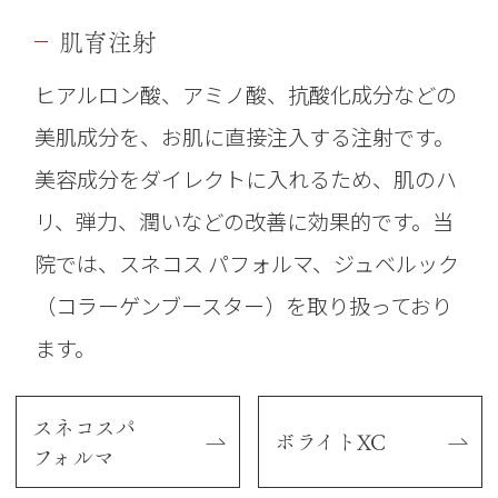
肌育注射
諸外国における安全性等の詳細
ヒアルロン酸、アミノ酸、抗酸化成分などの
当院で使用している
コアトックスは、
美肌成分を、お肌に直接注入する注射です。
KFDA（韓国食品医薬局、現在はMFDSに
美容成分をダイレクトに入れるため、肌のハ
名称が変更されています）の承認を得て
リ、弾力、潤いなどの改善に効果的です。当
おります。
院では、スネコス パフォルマ、ジュベルック
（コラーゲンブースター）を取り扱っており
ます。
スネコスパ
ボライトXC
フォルマ