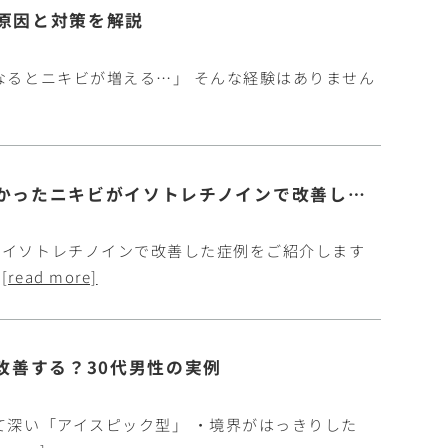
原因と対策を解説
なるとニキビが増える…」 そんな経験はありません
【症例紹介】保険治療を続けても改善しなかったニキビがイソトレチノインで改善した10代女性の症例
、イソトレチノインで改善した症例をご紹介します
…
[read more]
改善する？30代男性の実例
て深い「アイスピック型」 ・境界がはっきりした