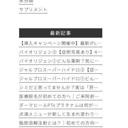
未分類
サプリメント
最新記事
【導入キャンペーン開催中】最新IPL「ステラM22」で透明感のある素肌へ
バイオリジェン②【症例写真あり】40代女性：目元の小じわ改善
バイオリジェン①どんな薬剤？気になる効果やダウンタイムについて解説
ジャルプロスーパーハイドロ②【症例写真あり】50代女性：ほうれい線・口横たるみ改善【手打ち注射】
ジャルプロスーパーハイドロ①どんな薬剤？手打ちとハイコックスの違いも解説
シミだと思ってませんか？実は「肝斑」かもしれません
医療脱毛が初めての方へ│ご来院前の「剃毛」がとても大切な理由
ダーマヒールPTxプラチナムは何が違う？│他の肌育製剤との違いを解説
点滴メニューが新しく生まれ変わりました！プレミアム美容点滴・プレミアム疲労回復点滴がスタート
脂肪溶解注射とは？｜初めての方向け解説