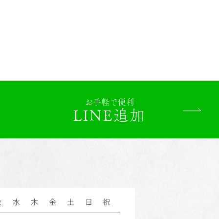
お手軽で便利
LINE追加
火
水
木
金
土
日
祝