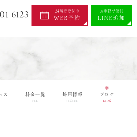
01-6123
24時間受付中
お手軽で便利
WEB予約
LINE追加
セス
料金一覧
採用情報
ブログ
FEE
RECRUIT
BLOG