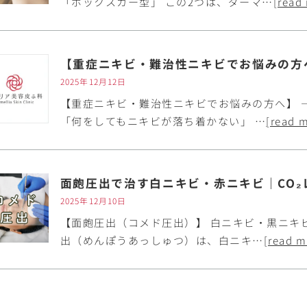
「ボックスカー型」 この2つは、ダーマ…
[read
【重症ニキビ・難治性ニキビでお悩みの方
2025年12月12日
【重症ニキビ・難治性ニキビでお悩みの方へ】 
「何をしてもニキビが落ち着かない」 …
[read 
面皰圧出で治す白ニキビ・赤ニキビ｜CO₂
2025年12月10日
【面皰圧出（コメド圧出）】 白ニキビ・黒ニキ
出（めんぽうあっしゅつ）は、白ニキ…
[read m