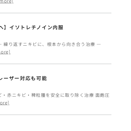
 more]
へ】イソトレチノイン内服
― 繰り返すニキビに、根本から向き合う治療 ―
more]
レーザー対応も可能
ビ・赤ニキビ・稗粒腫を安全に取り除く治療 面皰圧
ore]