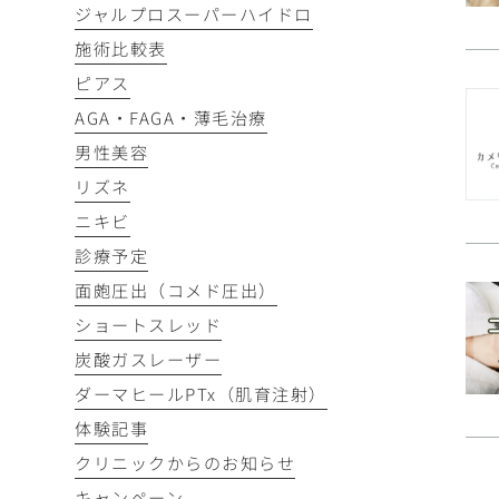
ジャルプロスーパーハイドロ
施術比較表
ピアス
AGA・FAGA・薄毛治療
男性美容
リズネ
ニキビ
診療予定
面皰圧出（コメド圧出）
ショートスレッド
炭酸ガスレーザー
ダーマヒールPTx（肌育注射）
体験記事
クリニックからのお知らせ
キャンペーン