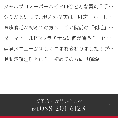
ジャルプロスーパーハイドロ①どんな薬剤？手打ちとハイコックスの違いも解説
シミだと思ってませんか？実は「肝斑」かもしれません
医療脱毛が初めての方へ│ご来院前の「剃毛」がとても大切な理由
ダーマヒールPTxプラチナムは何が違う？│他の肌育製剤との違いを解説
点滴メニューが新しく生まれ変わりました！プレミアム美容点滴・プレミアム疲労回復点滴がスタート
脂肪溶解注射とは？｜初めての方向け解説
ご予約・お問い合わせ
058-201-6123
tel.