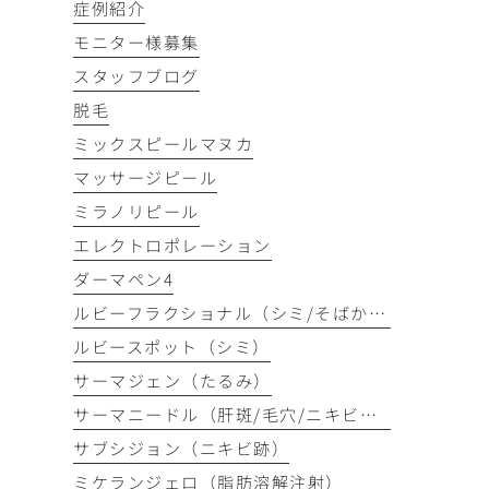
症例紹介
モニター様募集
スタッフブログ
脱毛
ミックスピールマヌカ
マッサージピール
ミラノリピール
エレクトロポレーション
ダーマペン4
ルビーフラクショナル（シミ/そばかす）
ルビースポット（シミ）
サーマジェン（たるみ）
サーマニードル（肝斑/毛穴/ニキビ跡）
サブシジョン（ニキビ跡）
ミケランジェロ（脂肪溶解注射）