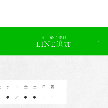
お手軽で便利
LINE追加
火
水
木
金
土
日
祝
●
●
／
●
●
／
／