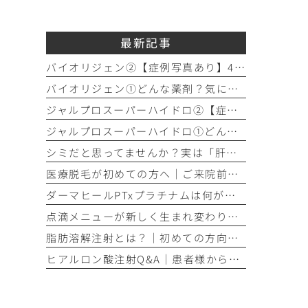
最新記事
バイオリジェン②【症例写真あり】40代女性：目元の小じわ改善
バイオリジェン①どんな薬剤？気になる効果やダウンタイムについて解説
ジャルプロスーパーハイドロ②【症例写真あり】50代女性：ほうれい線・口横たるみ改善【手打ち注射】
ジャルプロスーパーハイドロ①どんな薬剤？手打ちとハイコックスの違いも解説
シミだと思ってませんか？実は「肝斑」かもしれません
医療脱毛が初めての方へ│ご来院前の「剃毛」がとても大切な理由
ダーマヒールPTxプラチナムは何が違う？│他の肌育製剤との違いを解説
点滴メニューが新しく生まれ変わりました！プレミアム美容点滴・プレミアム疲労回復点滴がスタート
脂肪溶解注射とは？｜初めての方向け解説
ヒアルロン酸注射Q&A｜患者様からよくいただくご質問10選