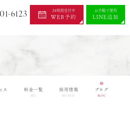
01-6123
24時間受付中
お手軽で便利
WEB予約
LINE追加
セス
料金一覧
採用情報
ブログ
FEE
RECRUIT
BLOG