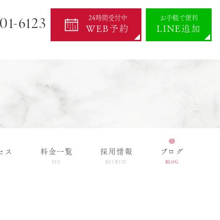
01-6123
24時間受付中
お手軽で便利
WEB予約
LINE追加
セス
料金一覧
採用情報
ブログ
FEE
RECRUIT
BLOG