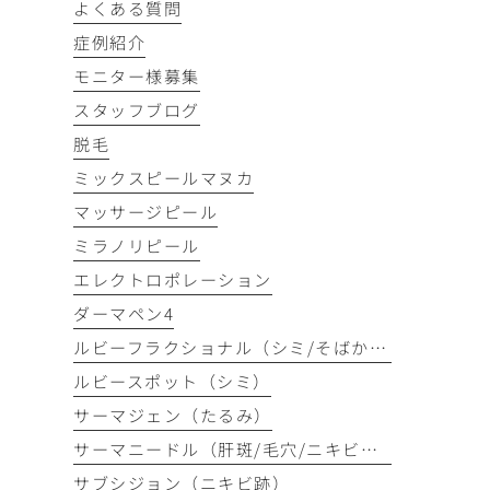
よくある質問
症例紹介
モニター様募集
スタッフブログ
脱毛
ミックスピールマヌカ
マッサージピール
ミラノリピール
エレクトロポレーション
ダーマペン4
ルビーフラクショナル（シミ/そばかす）
ルビースポット（シミ）
サーマジェン（たるみ）
サーマニードル（肝斑/毛穴/ニキビ跡）
サブシジョン（ニキビ跡）