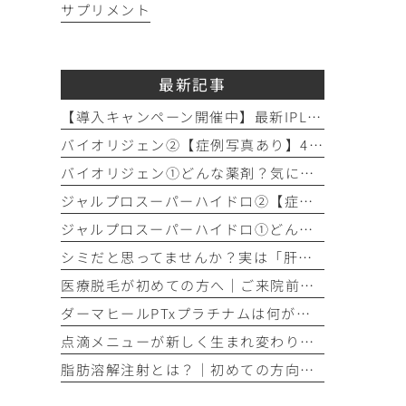
サプリメント
最新記事
【導入キャンペーン開催中】最新IPL「ステラM22」で透明感のある素肌へ
バイオリジェン②【症例写真あり】40代女性：目元の小じわ改善
バイオリジェン①どんな薬剤？気になる効果やダウンタイムについて解説
ジャルプロスーパーハイドロ②【症例写真あり】50代女性：ほうれい線・口横たるみ改善【手打ち注射】
ジャルプロスーパーハイドロ①どんな薬剤？手打ちとハイコックスの違いも解説
シミだと思ってませんか？実は「肝斑」かもしれません
医療脱毛が初めての方へ│ご来院前の「剃毛」がとても大切な理由
ダーマヒールPTxプラチナムは何が違う？│他の肌育製剤との違いを解説
点滴メニューが新しく生まれ変わりました！プレミアム美容点滴・プレミアム疲労回復点滴がスタート
脂肪溶解注射とは？｜初めての方向け解説