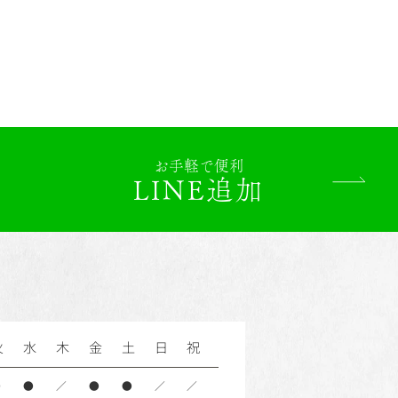
お手軽で便利
LINE追加
火
水
木
金
土
日
祝
●
●
／
●
●
／
／