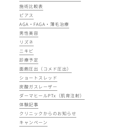
施術比較表
ピアス
AGA・FAGA・薄毛治療
男性美容
リズネ
ニキビ
診療予定
面皰圧出（コメド圧出）
ショートスレッド
炭酸ガスレーザー
ダーマヒールPTx（肌育注射）
体験記事
クリニックからのお知らせ
キャンペーン