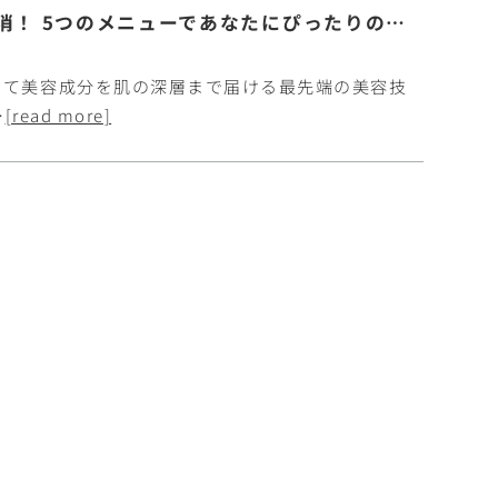
「エレクトロポレーション」で肌悩みを解消！ 5つのメニューであなたにぴったりのケアを
して美容成分を肌の深層まで届ける最先端の美容技
…
[read more]