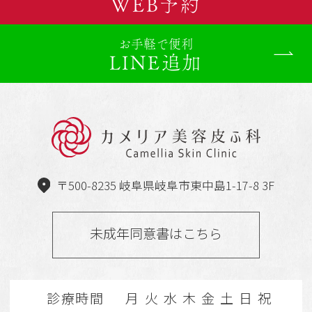
WEB予約
お手軽で便利
LINE追加
〒500-8235 岐阜県岐阜市東中島1-17-8 3F
未成年同意書はこちら
診療時間
月
火
水
木
金
土
日
祝