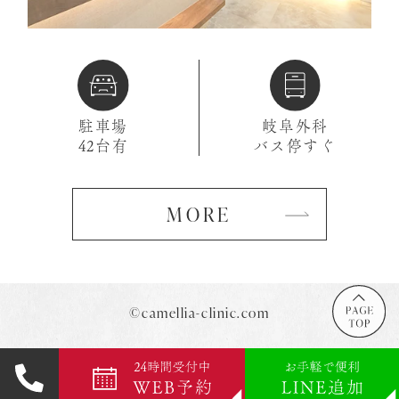
駐車場
岐阜外科
42台有
バス停すぐ
MORE
©camellia-clinic.com