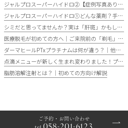
ジャルプロスーパーハイドロ②【症例写真あり】50代女性：ほうれい線・口横たるみ改善【手打ち注射】
ジャルプロスーパーハイドロ①どんな薬剤？手打ちとハイコックスの違いも解説
シミだと思ってませんか？実は「肝斑」かもしれません
医療脱毛が初めての方へ│ご来院前の「剃毛」がとても大切な理由
ダーマヒールPTxプラチナムは何が違う？│他の肌育製剤との違いを解説
点滴メニューが新しく生まれ変わりました！プレミアム美容点滴・プレミアム疲労回復点滴がスタート
脂肪溶解注射とは？｜初めての方向け解説
ご予約・お問い合わせ
058-201-6123
tel.