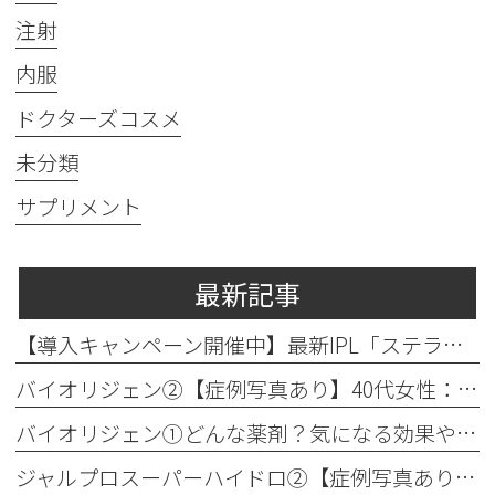
注射
内服
ドクターズコスメ
未分類
サプリメント
最新記事
【導入キャンペーン開催中】最新IPL「ステラM22」で透明感のある素肌へ
バイオリジェン②【症例写真あり】40代女性：目元の小じわ改善
バイオリジェン①どんな薬剤？気になる効果やダウンタイムについて解説
ジャルプロスーパーハイドロ②【症例写真あり】50代女性：ほうれい線・口横たるみ改善【手打ち注射】