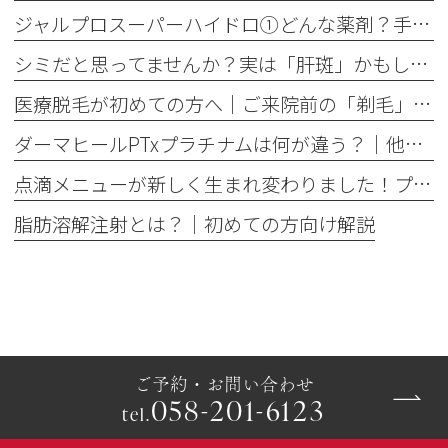
ジャルプロスーパーハイドロ①どんな薬剤？手打ちとハイコックスの違いも解説
シミだと思ってませんか？実は「肝斑」かもしれません
医療脱毛が初めての方へ│ご来院前の「剃毛」がとても大切な理由
ダーマヒールPTxプラチナムは何が違う？│他の肌育製剤との違いを解説
点滴メニューが新しく生まれ変わりました！プレミアム美容点滴・プレミアム疲労回復点滴がスタート
脂肪溶解注射とは？｜初めての方向け解説
ご予約・お問い合わせ
058-201-6123
tel.