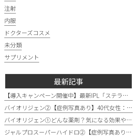
注射
内服
ドクターズコスメ
未分類
サプリメント
最新記事
【導入キャンペーン開催中】最新IPL「ステラM22」で透明感のある素肌へ
バイオリジェン②【症例写真あり】40代女性：目元の小じわ改善
バイオリジェン①どんな薬剤？気になる効果やダウンタイムについて解説
ジャルプロスーパーハイドロ②【症例写真あり】50代女性：ほうれい線・口横たるみ改善【手打ち注射】