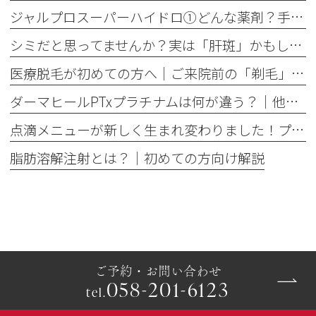
ジャルプロスーパーハイドロ①どんな薬剤？手打ちとハイコックスの違いも解説
シミだと思ってませんか？実は「肝斑」かもしれません
医療脱毛が初めての方へ│ご来院前の「剃毛」がとても大切な理由
ダーマヒールPTxプラチナムは何が違う？│他の肌育製剤との違いを解説
点滴メニューが新しく生まれ変わりました！プレミアム美容点滴・プレミアム疲労回復点滴がスタート
脂肪溶解注射とは？｜初めての方向け解説
ご予約・お問い合わせ
058-201-6123
tel.