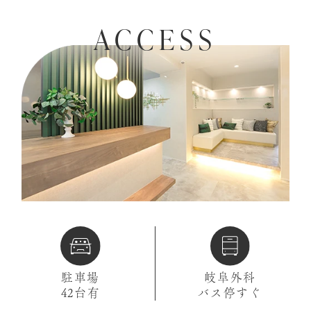
ACCESS
駐車場
岐阜外科
42台有
バス停すぐ