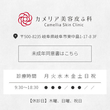
〒500-8235 岐阜県岐阜市東中島1-17-8 3F
未成年同意書はこちら
診療時間
月
火
水
木
金
土
日
祝
9:30～18:30
●
●
●
／
●
●
／
／
【休診日】木曜、日曜、祝日