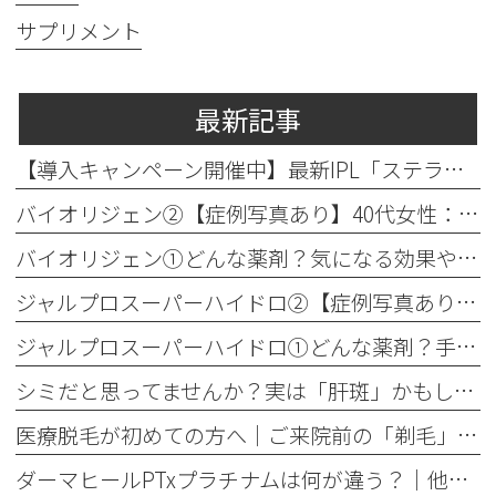
サプリメント
最新記事
【導入キャンペーン開催中】最新IPL「ステラM22」で透明感のある素肌へ
バイオリジェン②【症例写真あり】40代女性：目元の小じわ改善
バイオリジェン①どんな薬剤？気になる効果やダウンタイムについて解説
ジャルプロスーパーハイドロ②【症例写真あり】50代女性：ほうれい線・口横たるみ改善【手打ち注射】
ジャルプロスーパーハイドロ①どんな薬剤？手打ちとハイコックスの違いも解説
シミだと思ってませんか？実は「肝斑」かもしれません
医療脱毛が初めての方へ│ご来院前の「剃毛」がとても大切な理由
ダーマヒールPTxプラチナムは何が違う？│他の肌育製剤との違いを解説