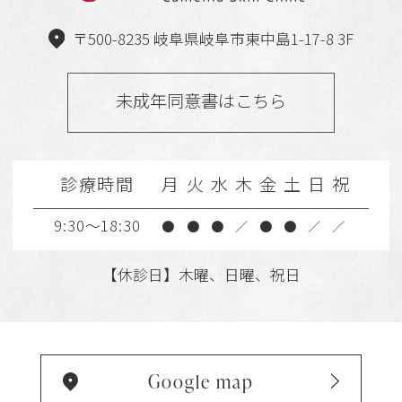
〒500-8235 岐阜県岐阜市東中島1-17-8 3F
未成年同意書はこちら
診療時間
月
火
水
木
金
土
日
祝
9:30～18:30
●
●
●
／
●
●
／
／
【休診日】木曜、日曜、祝日
Google map