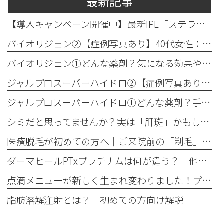
最新記事
【導入キャンペーン開催中】最新IPL「ステラM22」で透明感のある素肌へ
バイオリジェン②【症例写真あり】40代女性：目元の小じわ改善
バイオリジェン①どんな薬剤？気になる効果やダウンタイムについて解説
ジャルプロスーパーハイドロ②【症例写真あり】50代女性：ほうれい線・口横たるみ改善【手打ち注射】
ジャルプロスーパーハイドロ①どんな薬剤？手打ちとハイコックスの違いも解説
シミだと思ってませんか？実は「肝斑」かもしれません
医療脱毛が初めての方へ│ご来院前の「剃毛」がとても大切な理由
ダーマヒールPTxプラチナムは何が違う？│他の肌育製剤との違いを解説
点滴メニューが新しく生まれ変わりました！プレミアム美容点滴・プレミアム疲労回復点滴がスタート
脂肪溶解注射とは？｜初めての方向け解説