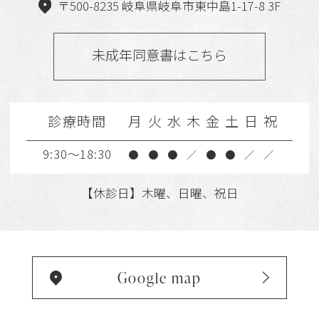
〒500-8235 岐阜県岐阜市東中島1-17-8 3F
未成年同意書はこちら
診療時間
月
火
水
木
金
土
日
祝
9:30～18:30
●
●
●
／
●
●
／
／
【休診日】木曜、日曜、祝日
Google map