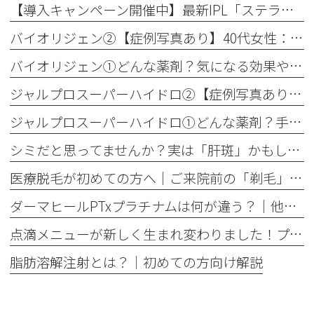
【導入キャンペーン開催中】最新IPL「ステラM22」で透明感のある素肌へ
バイオリジェン②【症例写真あり】40代女性：目元の小じわ改善
バイオリジェン①どんな薬剤？気になる効果やダウンタイムについて解説
ジャルプロスーパーハイドロ②【症例写真あり】50代女性：ほうれい線・口横たるみ改善【手打ち注射】
ジャルプロスーパーハイドロ①どんな薬剤？手打ちとハイコックスの違いも解説
シミだと思ってませんか？実は「肝斑」かもしれません
医療脱毛が初めての方へ│ご来院前の「剃毛」がとても大切な理由
ダーマヒールPTxプラチナムは何が違う？│他の肌育製剤との違いを解説
点滴メニューが新しく生まれ変わりました！プレミアム美容点滴・プレミアム疲労回復点滴がスタート
脂肪溶解注射とは？｜初めての方向け解説