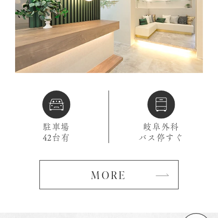
駐車場
岐阜外科
42台有
バス停すぐ
MORE