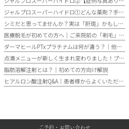
ジャルプロスーパーハイドロ②【症例写真あり】50代女性：ほうれい線・口横たるみ改善【手打ち注射】
ジャルプロスーパーハイドロ①どんな薬剤？手打ちとハイコックスの違いも解説
シミだと思ってませんか？実は「肝斑」かもしれません
医療脱毛が初めての方へ│ご来院前の「剃毛」がとても大切な理由
ダーマヒールPTxプラチナムは何が違う？│他の肌育製剤との違いを解説
点滴メニューが新しく生まれ変わりました！プレミアム美容点滴・プレミアム疲労回復点滴がスタート
脂肪溶解注射とは？｜初めての方向け解説
ヒアルロン酸注射Q&A｜患者様からよくいただくご質問10選
ご予約・お問い合わせ