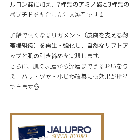
ルロン酸
に加え、
7種類のアミノ酸
と
3種類の
ペプチド
を配合した注入製剤です💉
加齢で弱くなる
リガメント（皮膚を支える靭
帯様組織）を再生・強化し、自然なリフトア
ップと肌の引き締め
を実現します。
さらに、肌の表層から深層までうるおいを与
え、
ハリ・ツヤ・小じわ改善
にも効果が期待
できます👌