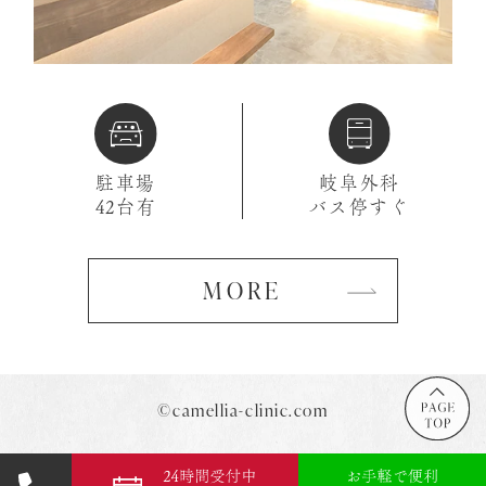
駐車場
岐阜外科
42台有
バス停すぐ
MORE
©camellia-clinic.com