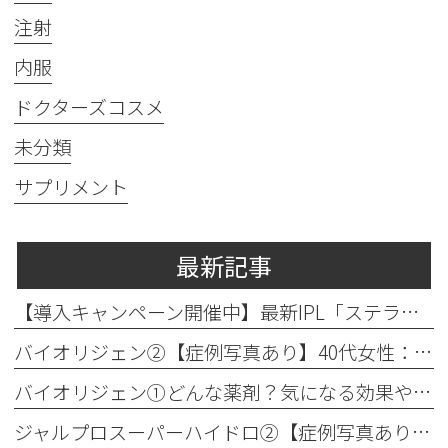
注射
内服
ドクターズコスメ
未分類
サプリメント
最新記事
【導入キャンペーン開催中】最新IPL「ステラM22」で透明感のある素肌へ
バイオリジェン②【症例写真あり】40代女性：目元の小じわ改善
バイオリジェン①どんな薬剤？気になる効果やダウンタイムについて解説
ジャルプロスーパーハイドロ②【症例写真あり】50代女性：ほうれい線・口横たるみ改善【手打ち注射】