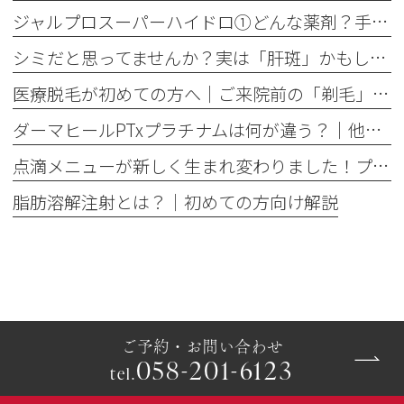
ジャルプロスーパーハイドロ①どんな薬剤？手打ちとハイコックスの違いも解説
シミだと思ってませんか？実は「肝斑」かもしれません
医療脱毛が初めての方へ│ご来院前の「剃毛」がとても大切な理由
ダーマヒールPTxプラチナムは何が違う？│他の肌育製剤との違いを解説
点滴メニューが新しく生まれ変わりました！プレミアム美容点滴・プレミアム疲労回復点滴がスタート
脂肪溶解注射とは？｜初めての方向け解説
ご予約・お問い合わせ
058-201-6123
tel.