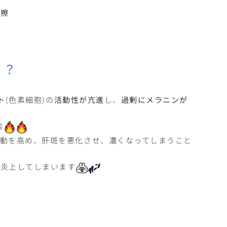
摩擦
？？
ト
(色素細胞)の
活動性が亢進
し、
過剰にメラニンが
態
動を高め、肝斑を悪化させ、濃くなってしまうこと
に炎上してしまいます