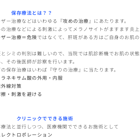
​
保存療法とは？？
ーザー治療などはいわゆる『
攻めの治療
』にあたります。
めの治療などによる刺激によってメラノサイトがますます炎上
ーザー治療＝危険
ではなくて、肝斑がある方はご自身のお肌
。
斑とシミの判別は難しいので、当院では肌診断機でお肌の状
い、その後医師が診察を行います。
下の保存治療はいわば『守りの治療』に当たります。
トラネキサム酸の外用・内服
紫外線対策
摩擦・刺激を避ける
リニックでできる施術
存療法と並行しつつ、医療機関でできるお施術として
エレクトロポレーション