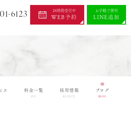
01-6123
24時間受付中
お手軽で便利
WEB予約
LINE追加
セス
料金一覧
採用情報
ブログ
FEE
RECRUIT
BLOG