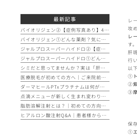
最新記事
レ
攻
バイオリジェン②【症例写真あり】40代女性：目元の小じわ改善
レ
バイオリジェン①どんな薬剤？気になる効果やダウンタイムについて解説
す
ジャルプロスーパーハイドロ②【症例写真あり】50代女性：ほうれい線・口横たるみ改善【手打ち注射】
肝
ジャルプロスーパーハイドロ①どんな薬剤？手打ちとハイコックスの違いも解説
行
シミだと思ってませんか？実は「肝斑」かもしれません
以
①
医療脱毛が初めての方へ│ご来院前の「剃毛」がとても大切な理由
②
ダーマヒールPTxプラチナムは何が違う？│他の肌育製剤との違いを解説
③
点滴メニューが新しく生まれ変わりました！プレミアム美容点滴・プレミアム疲労回復点滴がスタート
脂肪溶解注射とは？｜初めての方向け解説
ヒアルロン酸注射Q&A｜患者様からよくいただくご質問10選
ク
保
①