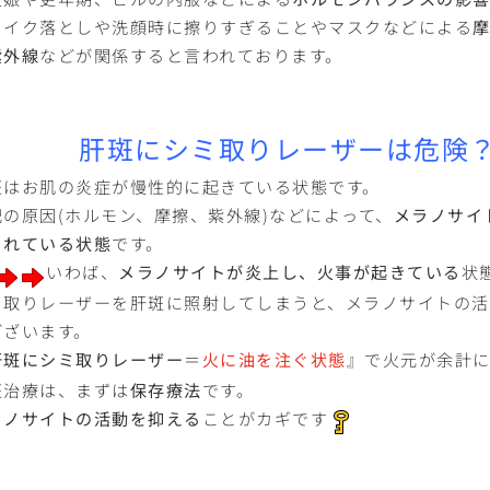
メイク落としや洗顔時に擦りすぎることやマスクなどによる
紫外線
などが関係すると言われております。
肝斑にシミ取りレーザーは危険
斑はお肌の炎症が慢性的に起きている状態です。
記の原因(ホルモン、摩擦、紫外線)などによって、
メラノサイ
られている状態
です。
いわば、
メラノサイトが炎上し、火事が起きている
状
ミ取りレーザーを肝斑に照射してしまうと、メラノサイトの活
ございます。
肝斑にシミ取りレーザー
＝
火に油を注ぐ状態
』で火元が余計
斑治療は、まずは
保存療法
です。
ラノサイトの活動を抑える
ことがカギです