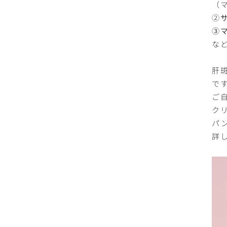
（
②
③
な
肝
で
ご
ク
パ
詳