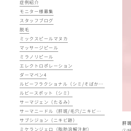
症例紹介
モニター様募集
スタッフブログ
脱毛
ミックスピールマヌカ
マッサージピール
ミラノリピール
エレクトロポレーション
ダーマペン4
ルビーフラクショナル（シミ/そばかす）
ルビースポット（シミ）
サーマジェン（たるみ）
サーマニードル（肝斑/毛穴/ニキビ跡）
サブシジョン（ニキビ跡）
肝
ミケランジェロ（脂肪溶解注射）
①