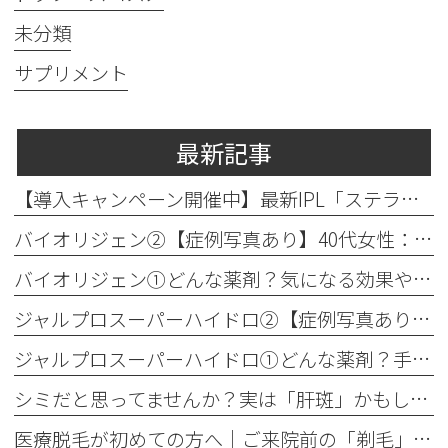
未分類
サプリメント
最新記事
【導入キャンペーン開催中】最新IPL「ステラM22」で透明感のある素肌へ
バイオリジェン②【症例写真あり】40代女性：目元の小じわ改善
バイオリジェン①どんな薬剤？気になる効果やダウンタイムについて解説
ジャルプロスーパーハイドロ②【症例写真あり】50代女性：ほうれい線・口横たるみ改善【手打ち注射】
ジャルプロスーパーハイドロ①どんな薬剤？手打ちとハイコックスの違いも解説
シミだと思ってませんか？実は「肝斑」かもしれません
医療脱毛が初めての方へ│ご来院前の「剃毛」がとても大切な理由