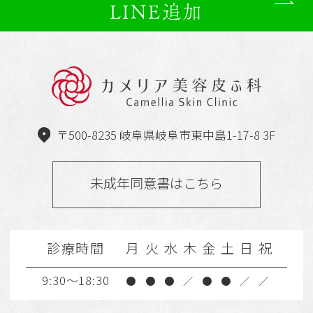
LINE追加
〒500-8235 岐阜県岐阜市東中島1-17-8 3F
未成年同意書はこちら
診療時間
月
火
水
木
金
土
日
祝
9:30～18:30
●
●
●
／
●
●
／
／