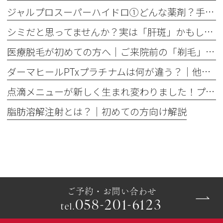
ジャルプロスーパーハイドロ①どんな薬剤？手打ちとハイコックスの違いも解説
シミだと思ってませんか？実は「肝斑」かもしれません
医療脱毛が初めての方へ│ご来院前の「剃毛」がとても大切な理由
ダーマヒールPTxプラチナムは何が違う？│他の肌育製剤との違いを解説
点滴メニューが新しく生まれ変わりました！プレミアム美容点滴・プレミアム疲労回復点滴がスタート
脂肪溶解注射とは？｜初めての方向け解説
ご予約・お問い合わせ
058-201-6123
tel.