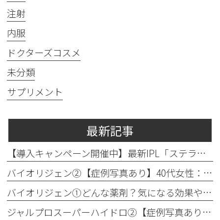
注射
内服
ドクターズコスメ
未分類
サプリメント
最新記事
【導入キャンペーン開催中】最新IPL「ステラM22」で透明感のある素肌へ
バイオリジェン②【症例写真あり】40代女性：目元の小じわ改善
バイオリジェン①どんな薬剤？気になる効果やダウンタイムについて解説
ジャルプロスーパーハイドロ②【症例写真あり】50代女性：ほうれい線・口横たるみ改善【手打ち注射】