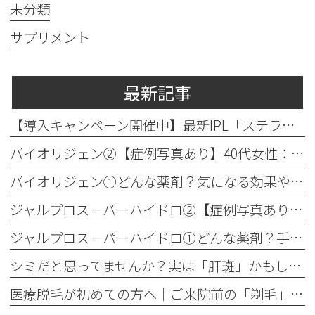
未分類
サプリメント
最新記事
【導入キャンペーン開催中】最新IPL「ステラM22」で透明感のある素肌へ
バイオリジェン②【症例写真あり】40代女性：目元の小じわ改善
バイオリジェン①どんな薬剤？気になる効果やダウンタイムについて解説
ジャルプロスーパーハイドロ②【症例写真あり】50代女性：ほうれい線・口横たるみ改善【手打ち注射】
ジャルプロスーパーハイドロ①どんな薬剤？手打ちとハイコックスの違いも解説
シミだと思ってませんか？実は「肝斑」かもしれません
医療脱毛が初めての方へ│ご来院前の「剃毛」がとても大切な理由