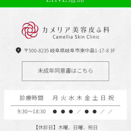
〒500-8235 岐阜県岐阜市東中島1-17-8 3F
未成年同意書はこちら
診療時間
月
火
水
木
金
土
日
祝
9:30～18:30
●
●
●
／
●
●
／
／
【休診日】木曜、日曜、祝日