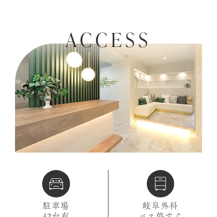
ACCESS
駐車場
岐阜外科
42台有
バス停すぐ