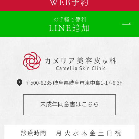
WEB予約
お手軽で便利
LINE追加
〒500-8235 岐阜県岐阜市東中島1-17-8 3F
未成年同意書はこちら
診療時間
月
火
水
木
金
土
日
祝