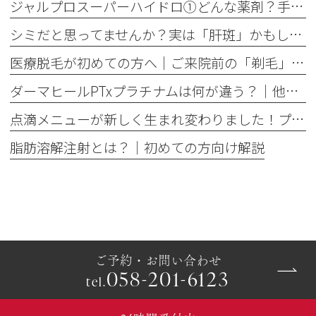
ジャルプロスーパーハイドロ①どんな薬剤？手打ちとハイコックスの違いも解説
シミだと思ってませんか？実は「肝斑」かもしれません
医療脱毛が初めての方へ│ご来院前の「剃毛」がとても大切な理由
ダーマヒールPTxプラチナムは何が違う？│他の肌育製剤との違いを解説
点滴メニューが新しく生まれ変わりました！プレミアム美容点滴・プレミアム疲労回復点滴がスタート
脂肪溶解注射とは？｜初めての方向け解説
ご予約・お問い合わせ
058-201-6123
tel.