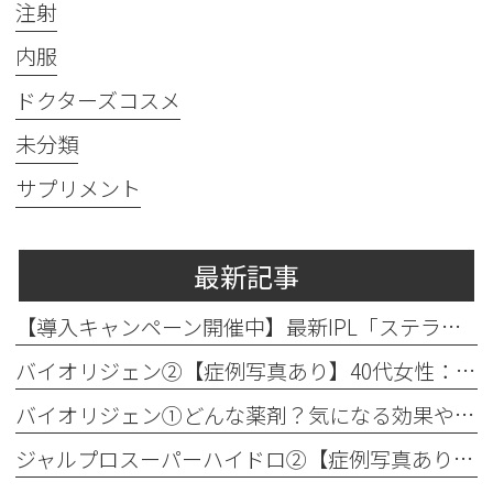
注射
内服
ドクターズコスメ
未分類
サプリメント
最新記事
【導入キャンペーン開催中】最新IPL「ステラM22」で透明感のある素肌へ
バイオリジェン②【症例写真あり】40代女性：目元の小じわ改善
バイオリジェン①どんな薬剤？気になる効果やダウンタイムについて解説
ジャルプロスーパーハイドロ②【症例写真あり】50代女性：ほうれい線・口横たるみ改善【手打ち注射】