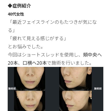
◆
症例紹介
40代女性
「最近フェイスラインのもたつきが気にな
る」
「疲れて見える感じがする」
とお悩みでした。
今回はショートスレッドを使用し、
頬中央へ
20本
、
口横へ20本
で施術を行いました。