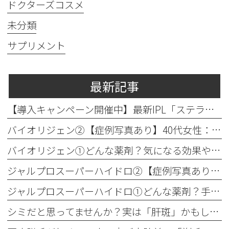
ドクターズコスメ
未分類
サプリメント
最新記事
【導入キャンペーン開催中】最新IPL「ステラM22」で透明感のある素肌へ
バイオリジェン②【症例写真あり】40代女性：目元の小じわ改善
バイオリジェン①どんな薬剤？気になる効果やダウンタイムについて解説
ジャルプロスーパーハイドロ②【症例写真あり】50代女性：ほうれい線・口横たるみ改善【手打ち注射】
ジャルプロスーパーハイドロ①どんな薬剤？手打ちとハイコックスの違いも解説
シミだと思ってませんか？実は「肝斑」かもしれません