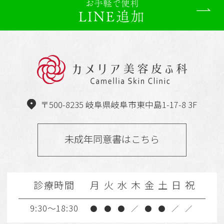
お手軽で便利
LINE追加
〒500-8235 岐阜県岐阜市東中島1-17-8 3F
未成年同意書はこちら
診療時間
月
火
水
木
金
土
日
祝
9:30～18:30
●
●
●
／
●
●
／
／