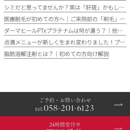
シミだと思ってませんか？実は「肝斑」かもしれません
医療脱毛が初めての方へ│ご来院前の「剃毛」がとても大切な理由
ダーマヒールPTxプラチナムは何が違う？│他の肌育製剤との違いを解説
点滴メニューが新しく生まれ変わりました！プレミアム美容点滴・プレミアム疲労回復点滴がスタート
脂肪溶解注射とは？｜初めての方向け解説
ご予約・お問い合わせ
058-201-6123
tel.
24時間受付中