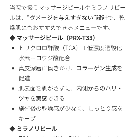
当院で扱うマッサージピールやミラノリピー
ルは、
“ダメージを与えすぎない”設計
で、乾
燥肌にもおすすめできるメニューです。
◆ マッサージピール（PRX-T33）
トリクロロ酢酸（TCA）＋低濃度過酸化
水素＋コウジ酸配合
真皮深層に働きかけ、
コラーゲン生成
を
促進
肌表面を剥がさずに、
内側からのハリ・
ツヤを実感
できる
施術後の乾燥感が少なく、しっとり感を
キープ
◆ ミラノリピール