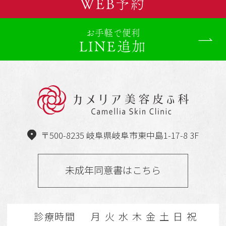
WEB予約
お手軽で便利
LINE追加
〒500-8235 岐阜県岐阜市東中島1-17-8 3F
未成年同意書はこちら
診療時間
月
火
水
木
金
土
日
祝