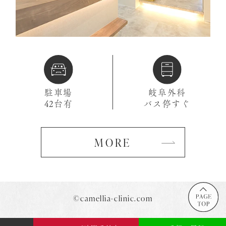
駐車場
岐阜外科
42台有
バス停すぐ
MORE
©camellia-clinic.com