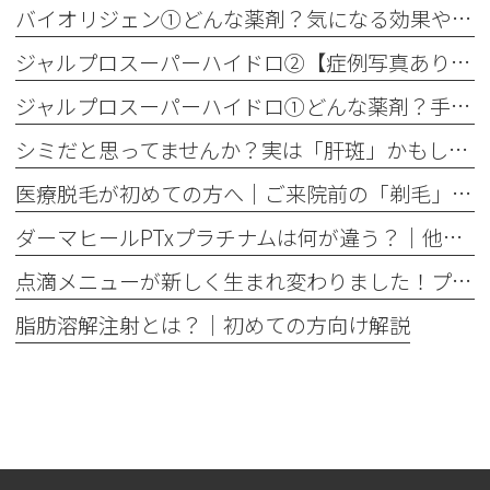
バイオリジェン①どんな薬剤？気になる効果やダウンタイムについて解説
ジャルプロスーパーハイドロ②【症例写真あり】50代女性：ほうれい線・口横たるみ改善【手打ち注射】
ジャルプロスーパーハイドロ①どんな薬剤？手打ちとハイコックスの違いも解説
シミだと思ってませんか？実は「肝斑」かもしれません
医療脱毛が初めての方へ│ご来院前の「剃毛」がとても大切な理由
ダーマヒールPTxプラチナムは何が違う？│他の肌育製剤との違いを解説
点滴メニューが新しく生まれ変わりました！プレミアム美容点滴・プレミアム疲労回復点滴がスタート
脂肪溶解注射とは？｜初めての方向け解説