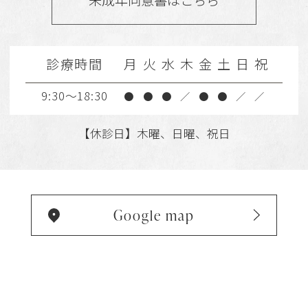
未成年同意書はこちら
診療時間
月
火
水
木
金
土
日
祝
9:30～18:30
●
●
●
／
●
●
／
／
【休診日】木曜、日曜、祝日
Google map