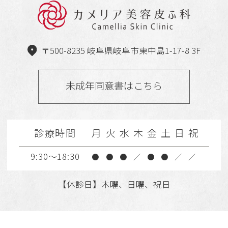
〒500-8235 岐阜県岐阜市東中島1-17-8 3F
未成年同意書はこちら
診療時間
月
火
水
木
金
土
日
祝
9:30～18:30
●
●
●
／
●
●
／
／
【休診日】木曜、日曜、祝日