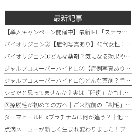
最新記事
【導入キャンペーン開催中】最新IPL「ステラM22」で透明感のある素肌へ
バイオリジェン②【症例写真あり】40代女性：目元の小じわ改善
バイオリジェン①どんな薬剤？気になる効果やダウンタイムについて解説
ジャルプロスーパーハイドロ②【症例写真あり】50代女性：ほうれい線・口横たるみ改善【手打ち注射】
ジャルプロスーパーハイドロ①どんな薬剤？手打ちとハイコックスの違いも解説
シミだと思ってませんか？実は「肝斑」かもしれません
医療脱毛が初めての方へ│ご来院前の「剃毛」がとても大切な理由
ダーマヒールPTxプラチナムは何が違う？│他の肌育製剤との違いを解説
点滴メニューが新しく生まれ変わりました！プレミアム美容点滴・プレミアム疲労回復点滴がスタート