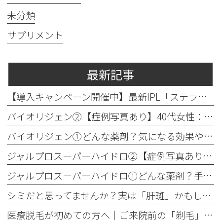
未分類
サプリメント
最新記事
【導入キャンペーン開催中】最新IPL「ステラM22」で透明感のある素肌へ
バイオリジェン②【症例写真あり】40代女性：目元の小じわ改善
バイオリジェン①どんな薬剤？気になる効果やダウンタイムについて解説
ジャルプロスーパーハイドロ②【症例写真あり】50代女性：ほうれい線・口横たるみ改善【手打ち注射】
ジャルプロスーパーハイドロ①どんな薬剤？手打ちとハイコックスの違いも解説
シミだと思ってませんか？実は「肝斑」かもしれません
医療脱毛が初めての方へ│ご来院前の「剃毛」がとても大切な理由