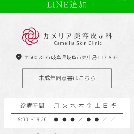
LINE追加
〒500-8235 岐阜県岐阜市東中島1-17-8 3F
未成年同意書はこちら
診療時間
月
火
水
木
金
土
日
祝
9:30～18:30
●
●
●
／
●
●
／
／