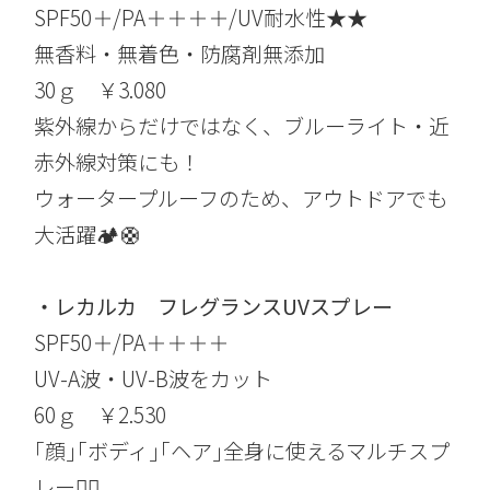
SPF50＋/PA＋＋＋＋/UV耐水性★★
無香料・無着色・防腐剤無添加
30ｇ ￥3.080
紫外線からだけではなく、ブルーライト・近
赤外線対策にも！
ウォータープルーフのため、アウトドアでも
大活躍🏕️🛟
・レカルカ フレグランスUVスプレー
SPF50＋/PA＋＋＋＋
UV-A波・UV-B波をカット
60ｇ ￥2.530
｢顔｣｢ボディ｣｢ヘア｣全身に使えるマルチスプ
レー🤸‍♂️