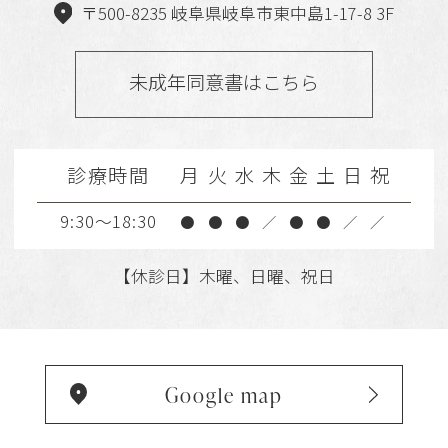
〒500-8235 岐阜県岐阜市東中島1-17-8 3F
未成年同意書はこちら
診療時間
月
火
水
木
金
土
日
祝
9:30～18:30
●
●
●
／
●
●
／
／
【休診日】木曜、日曜、祝日
Google map