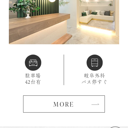
駐車場
岐阜外科
42台有
バス停すぐ
MORE