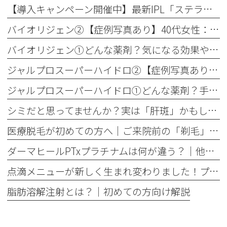
【導入キャンペーン開催中】最新IPL「ステラM22」で透明感のある素肌へ
バイオリジェン②【症例写真あり】40代女性：目元の小じわ改善
バイオリジェン①どんな薬剤？気になる効果やダウンタイムについて解説
ジャルプロスーパーハイドロ②【症例写真あり】50代女性：ほうれい線・口横たるみ改善【手打ち注射】
ジャルプロスーパーハイドロ①どんな薬剤？手打ちとハイコックスの違いも解説
シミだと思ってませんか？実は「肝斑」かもしれません
医療脱毛が初めての方へ│ご来院前の「剃毛」がとても大切な理由
ダーマヒールPTxプラチナムは何が違う？│他の肌育製剤との違いを解説
点滴メニューが新しく生まれ変わりました！プレミアム美容点滴・プレミアム疲労回復点滴がスタート
脂肪溶解注射とは？｜初めての方向け解説